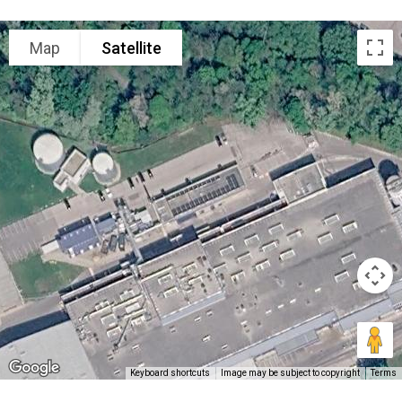
Map
Satellite
Keyboard shortcuts
Image may be subject to copyright
Terms